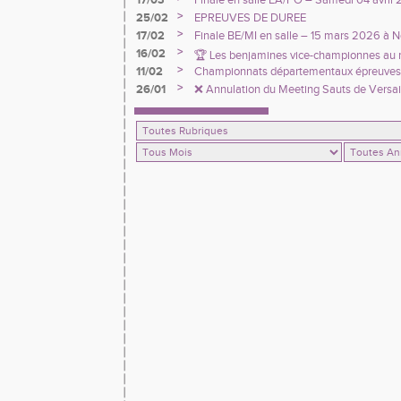
17/03
Finale en salle EA/PO – Samedi 04 avril 
>
25/02
EPREUVES DE DUREE
>
17/02
Finale BE/MI en salle – 15 mars 2026 à 
>
16/02
🏆 Les benjamines vice-championnes au 
>
11/02
Championnats départementaux épreuves
cross !
Minimes
>
26/01
❌ Annulation du Meeting Sauts de Versail