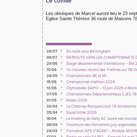
Le comité
Les obsèques de Marcel auront lieu le 23 sep
Eglise Sainte Thérèse 36 route de Maisons 7
>
29/07
En route pour Birmingham
>
08/07
EN ROUTE VERS LES CHAMPIONNATS D'EU
>
29/06
Stage départemental d'athlétisme – Été
>
10/06
Un nouveau record des Yvelines sur 110 h
>
26/05
Championnats BE et MI
>
15/05
Championnat triathlon 2026
>
13/05
Olympiades EAPO – 13 juin 2026 à Mante
>
07/05
Championnats Départementaux CJES 78-
>
01/05
Relais 2026
>
30/04
Le Chesnay-Rocquencourt 78 Athlétisme 
d’athlétisme et recrute !
>
25/04
Equip'Athlé 2026
>
16/04
Le meeting du Gally AC ouvre ses inscript
>
08/04
Ouverture des formations jury organisées 
>
24/03
Formation AFS n°42397 – Module M00180 
Principes généraux »
>