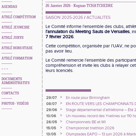
26 Janvier 2026 -
Kognao TCHATCHEDRE
AGENDAS
ATHLÉ COMPÉTITION
SAISON 2025-2026
/
ACTUALITES
Le Comité informe l’ensemble des clubs, athlète
ATHLÉ JEUNESSE
l’annulation du Meeting Sauts de Versailles
, i
7 février 2026
.
ATHLÉ JURYS
Cette compétition, organisée par
l’UAV
, ne p
ATHLÉ HORS STADE
pas avoir lieu.
ATHLÉ FORMATION
Le Comité remercie l’ensemble des participant
compréhension et invite les clubs à relayer ce
~ ~ ~
leurs licenciés.
DOCUMENTS
ADMINISTRATIFS
CONTACTS
>
29/07
En route pour Birmingham
>
08/07
EN ROUTE VERS LES CHAMPIONNATS D'EU
PHOTOS - VIDÉOS
>
29/06
Stage départemental d'athlétisme – Été
>
10/06
Un nouveau record des Yvelines sur 110 h
>
26/05
Championnats BE et MI
>
15/05
Championnat triathlon 2026
>
13/05
Olympiades EAPO – 13 juin 2026 à Mante