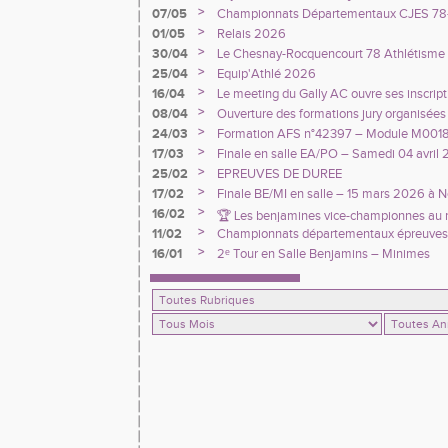
>
07/05
Championnats Départementaux CJES 78-
>
01/05
Relais 2026
>
30/04
Le Chesnay-Rocquencourt 78 Athlétisme 
d’athlétisme et recrute !
>
25/04
Equip'Athlé 2026
>
16/04
Le meeting du Gally AC ouvre ses inscript
>
08/04
Ouverture des formations jury organisées 
>
24/03
Formation AFS n°42397 – Module M00180 
Principes généraux »
>
17/03
Finale en salle EA/PO – Samedi 04 avril 
>
25/02
EPREUVES DE DUREE
>
17/02
Finale BE/MI en salle – 15 mars 2026 à 
>
16/02
🏆 Les benjamines vice-championnes au 
>
11/02
Championnats départementaux épreuves
cross !
Minimes
>
16/01
2ᵉ Tour en Salle Benjamins – Minimes