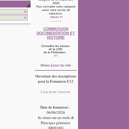
2025
Pour connaitre votre catégorie
selon votre année de
naissance,
cliquez ici
- - - - - -
COMMISSION
DOCUMENTATION ET
HISTOIRE
Consultez
les travaux
de la CDH
de la Fédération :
ici
Mises à jour du site
Ouverture des inscriptions
pour la Formation U12
Lien pour s'inscrire
Date de formation :
06/06/2026
Se situer sur un stade &
Principes généraux
(
M00180)