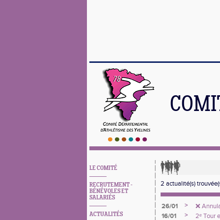
COMI
LE COMITÉ
2 actualité(s) trouvée(s
RECRUTEMENT -
BÉNÉVOLES ET
SALARIÉS
>
26/01
❌ Annula
ACTUALITÉS
>
16/01
2ᵉ Tour 