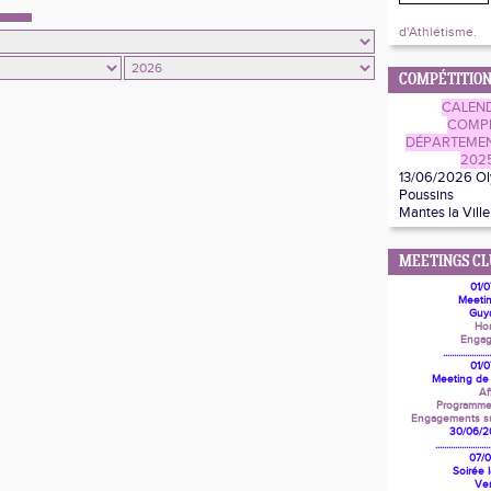
d'Athlétisme.
COMPÉTITION
CALEND
COMPÉ
DÉPARTEMEN
202
13/06/2026 O
Poussins
Mantes la Ville
MEETINGS CL
01/
Meeti
Guy
Hor
Engag
......................
01/
Meeting de
Af
Programme
Engagements sur
30/06/
.........................
07/
Soirée 
Ver