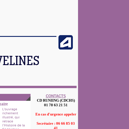
VELINES
C
ONTACTS
CD RUNIING (CDCHS)
naire
01 78 63 21 51
L'ouvrage
richement
En cas d'urgence appeler
illustré, qui
retrace
Secrétaire : 06 66 85 03
l’Histoire de la
41