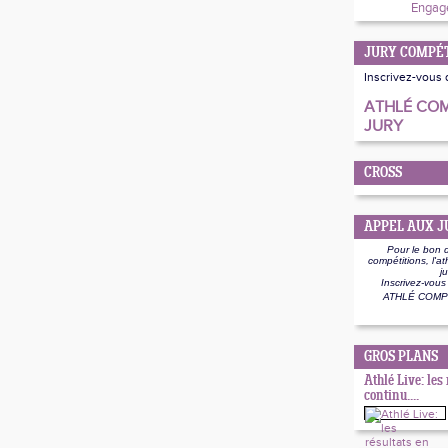
Engage
JURY COMPÉT
Inscrivez-vous 
ATHLÉ COM
JURY
CROSS
APPEL AUX J
Pour le bon 
compétitions, l'a
j
Inscrivez-vous
ATHLÉ COMPÉ
GROS PLANS
Athlé Live: les
continu....