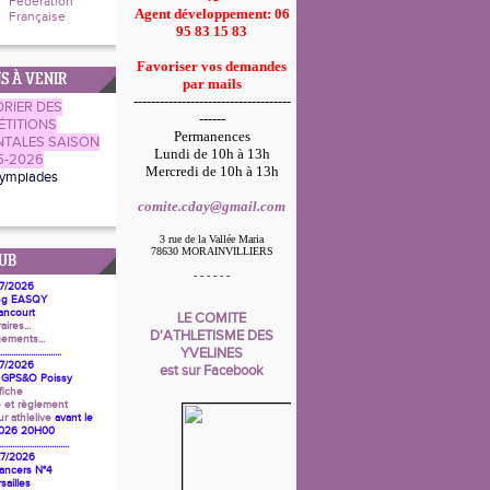
Fédération
Agent développement:
06
Française
95 83 15 83
Favoriser vos demandes
S À VENIR
par mails
------------------------------------
RIER DES
------
TITIONS
Permanences
TALES SAISON
Lundi de 10h à 13h
5-2026
Mercredi de 10h à 13h
lympiades
comite.cday@gmail.com
3 rue de la Vallée Maria
78630 MORAINVILLIERS
UB
- - - - - -
07/2026
ng EASQY
ancourt
LE COMITE
aires...
D'ATHLETISME DES
ements...
YVELINES
............................
07/2026
est sur Facebook
 GPS&O Poissy
fiche
 et règlement
 athlelive
avant le
2026 20H00
................................
07/2026
lancers N°4
sailles