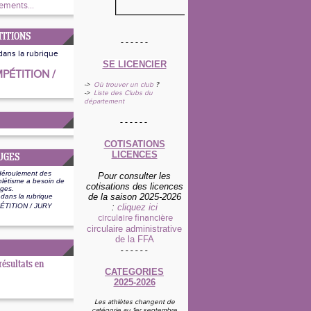
ments...
ITIONS
- - - - - -
dans la rubrique
SE LICENCIER
PÉTITION /
->
Où trouver un club
?
->
Liste des Clubs du
département
- - - - - -
COT
ISATIONS
LICENCES
UGES
déroulement des
Pour consulter les
thlétisme a besoin de
cotisations des licences
uges.
de la saison 2025-2026
 dans la rubrique
TITION / JURY
:
cliquez ici
circulaire financière
circulaire administrative
de la FFA
- - - - - -
 résultats en
CATEGORIES
2025-2026
Les athlètes changent de
catégorie au 1er septembre