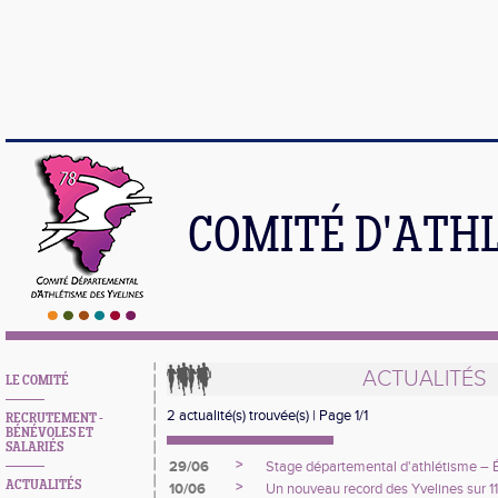
COMITÉ D'ATH
ACTUALITÉS
LE COMITÉ
2 actualité(s) trouvée(s) | Page 1/1
RECRUTEMENT -
BÉNÉVOLES ET
SALARIÉS
>
29/06
Stage départemental d'athlétisme –
ACTUALITÉS
>
10/06
Un nouveau record des Yvelines sur 1